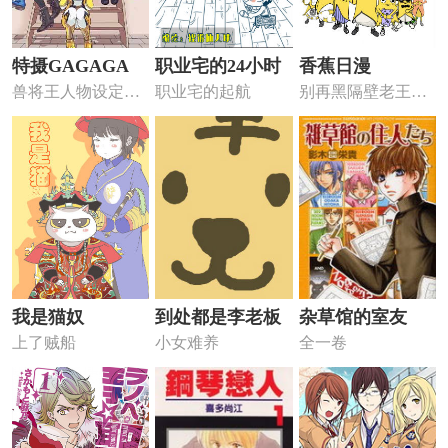
特摄GAGAGA
职业宅的24小时
香蕉日漫
兽将王人物设定
职业宅的起航
别再黑隔壁老王
21（剧中剧人物设
了，至少人家治得
定21）
了不孕不育啊！
我是猫奴
到处都是李老板
杂草馆的室友
上了贼船
小女难养
全一卷