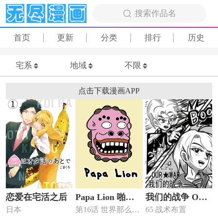
搜索作品名
首页
更新
分类
排行
历史
宅系
地域
不限
点击下载漫画APP
恋爱在宅活之后
Papa Lion 啪啪
我们的战争 OUR
日本
第16话 世界那么
65 战术布置
狮
WAR