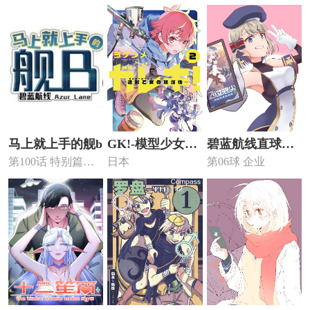
大，我要去看看
马上就上手的舰b
GK!-模型少女的
碧蓝航线直球！
第100话 特别篇！
日本
第06球 企业
放学时光
三振出局！
紫改金’s！