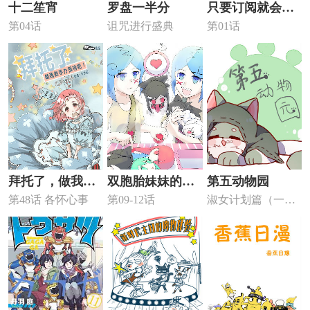
十二笙宵
罗盘一半分
只要订阅就会升
第04话
诅咒进行盛典
第01话
温的love hotel直
播
拜托了，做我的
双胞胎妹妹的日
第五动物园
第48话 各怀心事
第09-12话
淑女计划篇（一）
手办模特吧！
常
change！