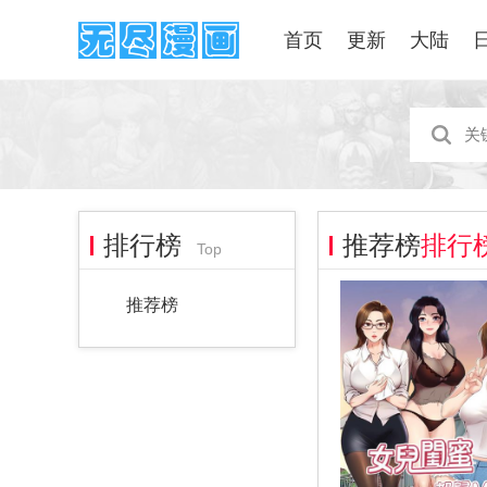
首页
更新
大陆
排行榜
推荐榜
排行
Top
推荐榜