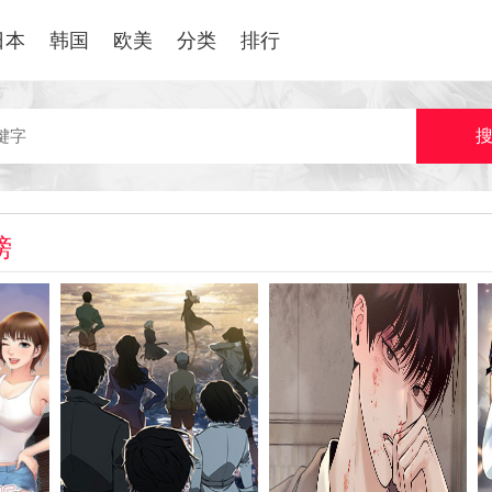
日本
韩国
欧美
分类
排行
榜