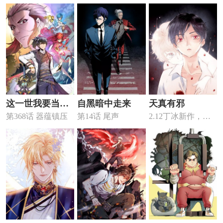
役
份活下去
这一世我要当至
自黑暗中走来
天真有邪
第368话 器蕴镇压
第14话 尾声
2.12丁冰新作，浪
尊
漫来袭！