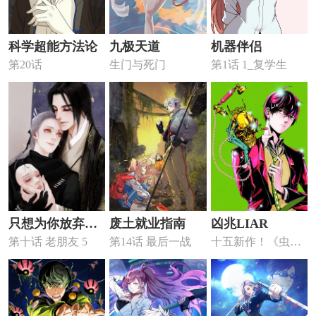
科学超能方法论
九极天道
机器伴侣
第20话
生门与死门
第1话 1_复学生
只想为你放弃永
废土就业指南
凶兆LIAR
第十话 老朋友 5
第14话 最后一战
十五新作！《虫虫
生
寄生》介绍！