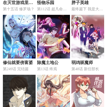
在灭世游戏里和
怪物乐园
胖子英雄
第十五话 修罗场？
第112话 超凡命种
最终篇下 我是大家
主神谈恋爱
——炎王.出世！！
的英雄
修仙就要傍富婆
除魔土地公
弱鸡驱魔师
第249话 完结篇
第13话 终焉
第48话 新任部长