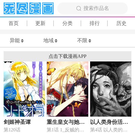
搜索作品名
首页
更新
分类
排行
历史
异能
地域
不限
点击下载漫画APP
剑姬神圣谭
重生皇女与她的
以人类身份活下
第120话
第1话 1_反贼的主
第4话 以人类的身
骑士
去