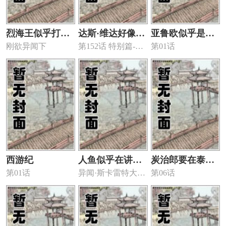
烈海王似乎打算
达斯·维达好像在
亚鲁欧似乎是尸
刚欲异闻下
第152话 特别篇-读
第01话
在幻想乡挑战强
霍格沃兹武术学
魂界的死神
者互动
者们的样子
校教魔法的样子
西游纪
人鱼似乎在讲述
炭治郎要在泰拉
第01话
异闻·斯卡雷特大逆
第06话
百合童话
世界打败无惨
转