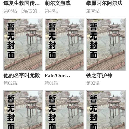
谭复生救国传记
萌尔文游戏
拳愿阿尔阿尔法
第06话·【远古的魂
第46话
第38话
Scene 2
灵】
他的名字叫尤毅
Fate/Our
铁之守护神
第02话
第01话
第02话
Jounery