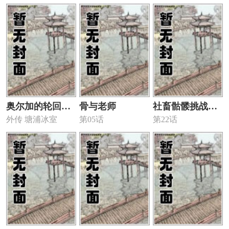
日常 消毒群
奥尔加的轮回生
骨与老师
社畜骷髅挑战异
外传 塘浦冰室
第05话
第22话
活
世界