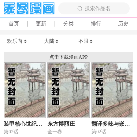
搜索作品名
首页
更新
分类
排行
历史
欢乐向
大陆
不限
点击下载漫画APP
装甲核心世纪末
东方博丽庄
翻译多辣与嵌字
第02话
全一卷
第02话
机战神话
们的不得不品的